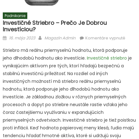
Podnikanie
Investičné Striebro – Prečo Je Dobrou
Investíciou?
Posted
Author
na
16. mája 2023
Magazín Admin
Komentáre vypnuté
on
Invest
Striebro má reálnu priemyselnú hodnotu, ktorá podporuje
striebr
jeho dlhodobú hodnotu ako investície.
Investičné striebro
je
–
vynikajúcim aktívom pre tých, ktorí hľadajú bezpečnú a
prečo
je
stabilnú investičnú príležitosť. Na rozdiel od iných
dobro
investičných možností má striebro reálnu priemyselnú
invest
hodnotu, ktorá podporuje jeho dlhodobú hodnotu ako
investície. Je základnou zložkou v rôznych priemyselných
procesoch a dopyt po striebre neustále rastie vďaka jeho
čoraz častejšiemu využívaniu v expandujúcich
priemyselných odvetviach. Investičné striebro je tiež poistkou
proti inflácii. Keď hodnota papierovej meny klesá, ľudia majú
tendenciu hľadať hmotné aktíva, ktoré si udržujú svoju