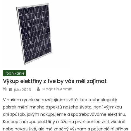
Podnikanie
Výkup elektřiny z fve by vás měl zajímat
Author
Posted
Magazín Admin
15. júla 2023
on
V našem rychle se rozvíjejícím světě, kde technologický
pokrok mění mnoho aspektů našeho života, není výjimkou
ani způsob, jakým nakupujeme a spotřebováváme elektřinu.
Koncept nákupu elektřiny může na první pohled znít všedně
nebo nevzrušivě, ale má značný význam a potenciální přínos