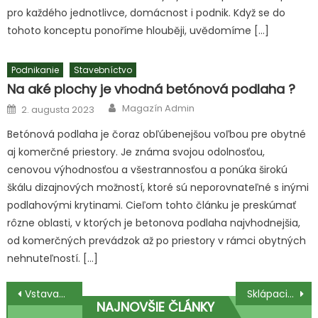
pro každého jednotlivce, domácnost i podnik. Když se do
tohoto konceptu ponoříme hlouběji, uvědomíme […]
Podnikanie
Stavebníctvo
Na aké plochy je vhodná betónová podlaha ?
Author
Posted
Magazín Admin
2. augusta 2023
on
Betónová podlaha je čoraz obľúbenejšou voľbou pre obytné
aj komerčné priestory. Je známa svojou odolnosťou,
cenovou výhodnosťou a všestrannosťou a ponúka širokú
škálu dizajnových možností, ktoré sú neporovnateľné s inými
podlahovými krytinami. Cieľom tohto článku je preskúmať
rôzne oblasti, v ktorých je betonova podlaha najvhodnejšia,
od komerčných prevádzok až po priestory v rámci obytných
nehnuteľností. […]
Navigácia
Vstavané skrine – praktický a dizajnový nábytok
Sklápacie postele a ich výhody
NAJNOVŠIE ČLÁNKY