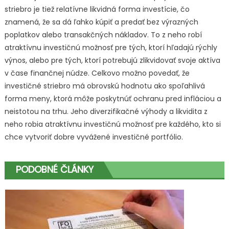
striebro je tiež relatívne likvidná forma investície, čo
znamená, že sa dá ľahko kúpiť a predať bez výrazných
poplatkov alebo transakčných nákladov. To z neho robí
atraktívnu investičnú možnosť pre tých, ktorí hľadajú rýchly
výnos, alebo pre tých, ktorí potrebujú zlikvidovať svoje aktíva
v čase finančnej núdze. Celkovo možno povedať, že
investičné striebro má obrovskú hodnotu ako spoľahlivá
forma meny, ktorá môže poskytnúť ochranu pred infláciou a
neistotou na trhu. Jeho diverzifikačné výhody a likvidita z
neho robia atraktívnu investičnú možnosť pre každého, kto si
chce vytvoriť dobre vyvážené investičné portfólio.
PODOBNÉ ČLÁNKY