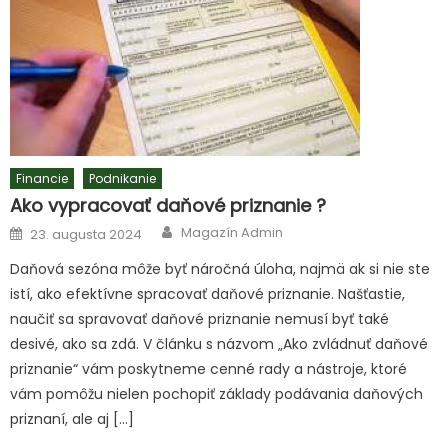
Financie
Podnikanie
Ako vypracovať daňové priznanie ?
Author
Posted
Magazín Admin
23. augusta 2024
on
Daňová sezóna môže byť náročná úloha, najmä ak si nie ste
istí, ako efektívne spracovať daňové priznanie. Našťastie,
naučiť sa spravovať daňové priznanie nemusí byť také
desivé, ako sa zdá. V článku s názvom „Ako zvládnuť daňové
priznanie“ vám poskytneme cenné rady a nástroje, ktoré
vám pomôžu nielen pochopiť základy podávania daňových
priznaní, ale aj […]